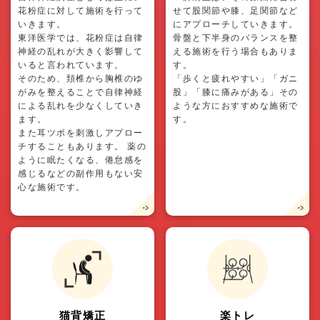
花粉症に対して施術を行って
せて股関節や膝、足関節など
いきます。
にアプローチしていきます。
東洋医学では、花粉症は自律
骨盤と下半身のバランスを整
神経の乱れが大きく影響して
える施術を行う場合もありま
いると言われています。
す。
そのため、頚椎から胸椎のゆ
「歩くと疲れやすい」「ガニ
がみを整えることで自律神経
股」「膝に痛みがある」その
による乱れを少なくしていき
ような方におすすめな施術で
ます。
す。
また耳ツボを刺激しアプロー
チすることもあります。 薬の
ように眠たくなる、倦怠感を
感じるなどの副作用もない安
心な施術です。
猫背矯正
楽トレ