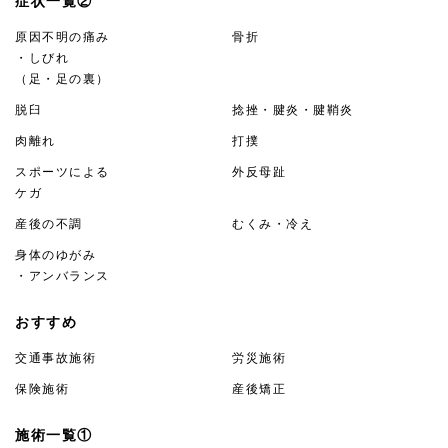
症状一覧②
原因不明の痛み
骨折
・しびれ
（足・足の裏）
脱臼
捻挫・腱炎・腱鞘炎
肉離れ
打撲
スポーツによる
外反母趾
ケガ
産後の不調
むくみ・冷え
身体のゆがみ
・アンバランス
おすすめ
交通事故施術
労災施術
保険施術
産後矯正
施術一覧①