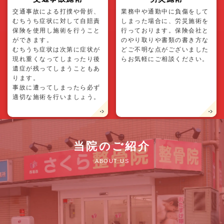
交通事故による打撲や骨折、
業務中や通勤中に負傷をして
むちうち症状に対して自賠責
しまった場合に、労災施術を
保険を使用し施術を行うこと
行っております。保険会社と
ができます。
のやり取りや書類の書き方な
むちうち症状は次第に症状が
どご不明な点がございました
現れ重くなってしまったり後
らお気軽にご相談ください。
遺症が残ってしまうこともあ
ります。
事故に遭ってしまったら必ず
適切な施術を行いましょう。
当院のご紹介
ABOUT US