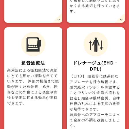
り癒着した筋膜をはがし柔ら
かくする施術を行っていきま
す。
超音波療法
ドレナージュ(EHD・
DPL)
高周波による振動療法で患部
にとても細かい振動を当てて
【EHD】 頭蓋骨に効果的な
いきます。 深部の損傷まで振
アプローチを行う施術です。
動が届くため骨折、捻挫、挫
頭の経穴（ツボ）を刺激する
傷などの外傷による炎症や膨
ことでリンパや血流の流れを
張を早期に抑える効果が期待
促進し頭痛や眼精疲労、自律
できます。
神経の乱れによる不調の改善
が期待できます。
頭蓋骨へのアプローチによっ
て全身の不調を改善しましょ
う。