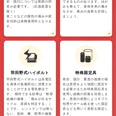
折・脱臼については医師の同
できるものがあります。ゆが
意が必要です。（応急処置を
みを整えて、身体本来の働き
除く）
をさせ、痛みの改善を目指し
肩こりなどの慢性の痛みや慰
ましょう。
安目的は保険適用外となりま
す。
羽田野式ハイボルト
特殊固定具
羽田野式ハイボルトは高電圧
骨折、脱臼、重度の捻挫の場
を身体の負傷部位に浸透させ
合は患部をより強固に固定す
ることのできる電気療法で
る必要がるため特殊固定具を
す。 期待できる効果は「軟部
使用し組織の回復を目指しま
組織の修復」「痛みが出るサ
す。患部の状態によりギプス
イクル、原因を特定する」こ
包帯やボール紙を使った固定
とです。 レントゲンでは映ら
具などを用いて患部を固定し
ない、筋肉、腱、靭帯の修復
ます。