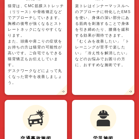
猫背は、CMC筋膜ストレッチ
楽トレはインナーマッスルへ
（リリース）や骨格矯正など
のアプローチに特化したEMS
でアプローチしていきます。
を使い、身体の深い部分にあ
胸椎の後弯が強くなるとスト
る筋肉を刺激することで身体
レートネックになりやすくな
を引き締めたり、腰痛を緩和
ります。
する効果が期待できます。
また、頭痛や肩こりの症状を
「むくみを改善したい」「ト
お持ちの方は猫背の可能性が
レーニングが苦手で楽した
高いです。ご自宅でもできる
い」「冷え性を解消したい」
猫背矯正もお伝えしていま
などのお悩みでお困りの方
す。
に、おすすめな施術です。
デスクワークなどによって丸
くなった背中を改善しましょ
う。
交通事故施術
労災施術