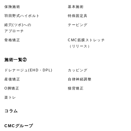
保険施術
基本施術
羽田野式ハイボルト
特殊固定具
経穴(ツボ)への
テーピング
アプローチ
骨格矯正
CMC筋膜ストレッチ
（リリース）
施術一覧②
ドレナージュ(EHD・DPL)
カッピング
産後矯正
自律神経調整
O脚矯正
猫背矯正
楽トレ
コラム
CMCグループ