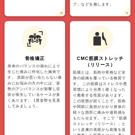
プ」などを施します。
骨格矯正
CMC筋膜ストレッチ
（リリース）
身体のバランスの崩れにより
生じた痛みに特化した施術で
筋膜とは、筋肉や骨格など全
す。 原因が思い当たらない痛
身の組織を覆っている物質で
みにお悩みの方の中には、姿
す。 この筋膜はストレスや悪
勢のアンバランスが影響し症
習慣により分厚く硬くなった
状が発生しているケースが多
り癒着する性質があります。
くあります。 1度姿勢を見直
この状態が続くことで、筋肉
してみましょう。
や関節に負担がかかり身体の
様々な箇所に痛みや違和感を
もたらせます。 そこで「筋膜
ストレッチ（リリース）」と
いう皮膚の表面から刺激を送