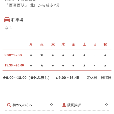
『西葛西駅』 北口から徒歩2分
駐車場
なし
月
火
水
木
金
土
日
祝
●
★
●
●
●
▲
-
▲
9:00〜12:00
●
★
●
●
●
▲
-
▲
15:30〜20:00
★9:00～18:00（昼休み無し） ▲9:00～16:45
定休日：日曜日
初めての方へ
院長挨拶