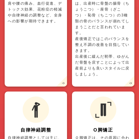
肩や腰の痛み、血行促進、デ
は、出産時に骨盤の腸骨（ち
トックス効果、花粉症の軽減
ょうこつ）・座骨（ざこ
や自律神経の調整など、全身
つ）・恥骨（ちこつ）の3種
への影響が期待できます。
類の骨のバランスが崩れてし
まうことだと言われていま
す。
産後矯正ではこのバランスを
整え不調の改善を目指してい
きます。
出産後に緩んだ靭帯、ゆがん
だ骨盤を戻すことによって出
産前よりも良いスタイルに戻
しましょう。
自律神経調整
O脚矯正
自律神経調整としては主に、
Ｏ脚矯正は、その原因に合わ