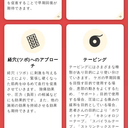
を促進することで早期回復が
期待できます。
経穴(ツボ)へのアプロー
テーピング
チ
テーピングにはさまざまな種
類があり目的により使い分け
経穴（ツボ）に刺激を与える
ていきます。 ケガの早期回復
ことにより、緊張し硬くなっ
を目指す目的で使用する場
た筋肉をゆるめて血行を促進
合、患部の動きをよくするた
させていきます。 除痛効果
め、「サポート」目的で使用
や、圧力（負荷）の軽減など
する場合、圧迫による痛みの
にも効果的です。 また、他の
緩和を目的としている場合、
施術の効果を持続させる効果
患者さんの目的により「ホワ
も期待できます。
イトテープ」「キネシオロジ
ーテープ」「スパイラルテー
プ」「ストリンテックステー