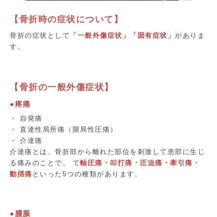
【骨折時の症状について】
骨折の症状として
「一般外傷症状」「固有症状」
がありま
す。
【骨折の一般外傷症状】
●疼痛
・ 自発痛
・ 直達性局所痛（限局性圧痛）
・ 介達痛
介達痛とは、骨折部から離れた部位を刺激して患部に生じ
る痛みのことで、 て
軸圧痛・叩打痛・圧迫痛・牽引痛・
動揺痛
といった5つの種類があります。
●腫脹