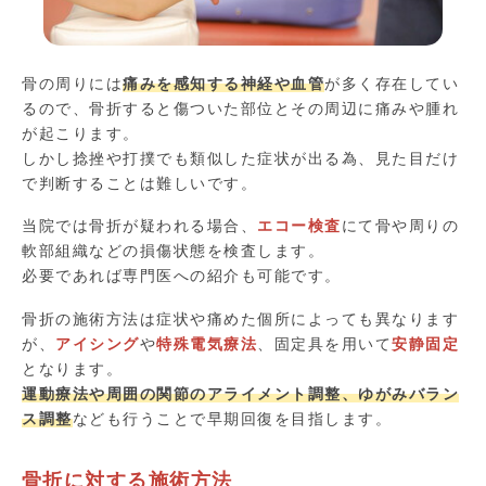
骨の周りには
痛みを感知する神経や血管
が多く存在してい
るので、骨折すると傷ついた部位とその周辺に痛みや腫れ
が起こります。
しかし捻挫や打撲でも類似した症状が出る為、見た目だけ
で判断することは難しいです。
当院では骨折が疑われる場合、
エコー検査
にて骨や周りの
軟部組織などの損傷状態を検査します。
必要であれば専門医への紹介も可能です。
骨折の施術方法は症状や痛めた個所によっても異なります
が、
アイシング
や
特殊電気療法
、固定具を用いて
安静固定
となります。
運動療法や周囲の関節のアライメント調整、ゆがみバラン
ス調整
なども行うことで早期回復を目指します。
骨折に対する施術方法