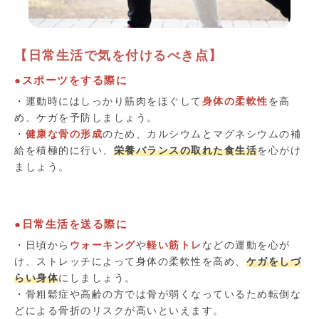
【日常生活で気を付けるべき点】
●スポーツをする際に
・運動時にはしっかり筋肉をほぐして
身体の柔軟性
を高
め、ケガを予防しましょう。
・
健康な骨の形成
のため、カルシウムとマグネシウムの補
給を積極的に行い、
栄養バランスの取れた食生活
を心がけ
ましょう。
●日常生活を送る際に
・日頃から
ウォーキング
や
軽い筋トレ
などの運動を心が
け、ストレッチによって身体の柔軟性を高め、
ケガをしづ
らい身体
にしましょう。
・骨粗鬆症や高齢の方では骨が弱くなっているため転倒な
どによる骨折のリスクが高いといえます。