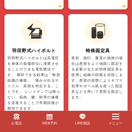
羽田野式ハイボルト
特殊固定具
羽田野式ハイボルトは高電圧
骨折、脱臼、重度の捻挫の場
を身体の負傷部位に浸透させ
合は患部をより強固に固定す
ることのできる電気療法で
る必要がるため特殊固定具を
す。 期待できる効果は「軟部
使用し組織の回復を目指しま
組織の修復」「痛みが出るサ
す。患部の状態によりギプス
イクル、原因を特定する」こ
包帯やボール紙を使った固定
とです。 レントゲンでは映ら
具などを用いて患部を固定し
ない、筋肉、腱、靭帯の修復
ます。
を促進することで早期回復が
期待できます。
お電話
WEB予約
LINE相談
メニュー