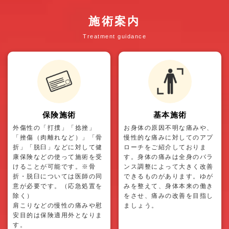
施術案内
Treatment guidance
保険施術
基本施術
外傷性の「打撲」「捻挫」
お身体の原因不明な痛みや、
「挫傷（肉離れなど）」「骨
慢性的な痛みに対してのアプ
折」「脱臼」などに対して健
ローチをご紹介しておりま
康保険などの使って施術を受
す。身体の痛みは全身のバラ
けることが可能です。※骨
ンス調整によって大きく改善
折・脱臼については医師の同
できるものがあります。ゆが
意が必要です。（応急処置を
みを整えて、身体本来の働き
除く）
をさせ、痛みの改善を目指し
肩こりなどの慢性の痛みや慰
ましょう。
安目的は保険適用外となりま
す。