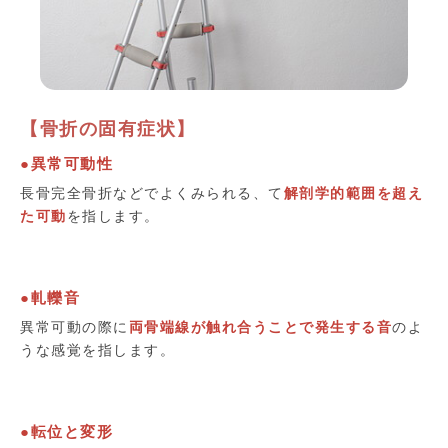
【骨折の固有症状】
●異常可動性
長骨完全骨折などでよくみられる、て
解剖学的範囲を超え
た可動
を指します。
●軋轢音
異常可動の際に
両骨端線が触れ合うことで発生する音
のよ
うな感覚を指します。
●転位と変形