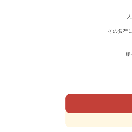
人
その負荷
腰