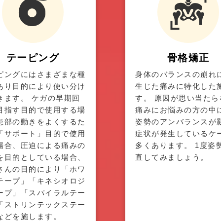
テーピング
骨格矯正
ピングにはさまざまな種
身体のバランスの崩れ
あり目的により使い分け
生じた痛みに特化した
きます。 ケガの早期回
す。 原因が思い当たら
目指す目的で使用する場
痛みにお悩みの方の中
患部の動きをよくするた
姿勢のアンバランスが
「サポート」目的で使用
症状が発生しているケ
場合、圧迫による痛みの
多くあります。 1度姿
を目的としている場合、
直してみましょう。
さんの目的により「ホワ
テープ」「キネシオロジ
ープ」「スパイラルテー
「ストリンテックステー
などを施します。