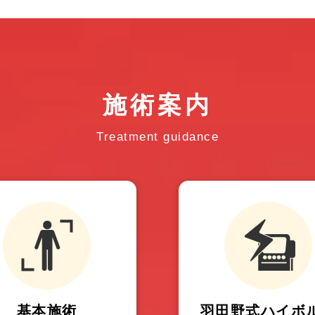
施術案内
Treatment guidance
基本施術
羽田野式ハイボ