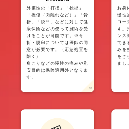
外傷性の「打撲」「捻挫」
お身
「挫傷（肉離れなど）」「骨
慢性
折」「脱臼」などに対して健
ロー
康保険などの使って施術を受
す。
けることが可能です。※骨
ンス
折・脱臼については医師の同
でき
意が必要です。（応急処置を
みを
除く）
をさ
肩こりなどの慢性の痛みや慰
まし
安目的は保険適用外となりま
す。