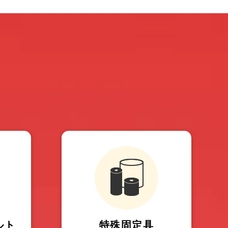
ルト
特殊固定具