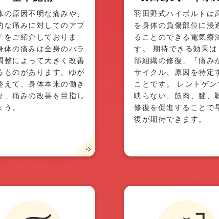
体の原因不明な痛みや、
羽田野式ハイボルトは
的な痛みに対してのアプ
を身体の負傷部位に浸
チをご紹介しておりま
ることのできる電気療
身体の痛みは全身のバラ
す。 期待できる効果は
調整によって大きく改善
部組織の修復」「痛み
るものがあります。ゆが
サイクル、原因を特定
整えて、身体本来の働き
ことです。 レントゲン
せ、痛みの改善を目指し
映らない、筋肉、腱、
ょう。
修復を促進することで
復が期待できます。