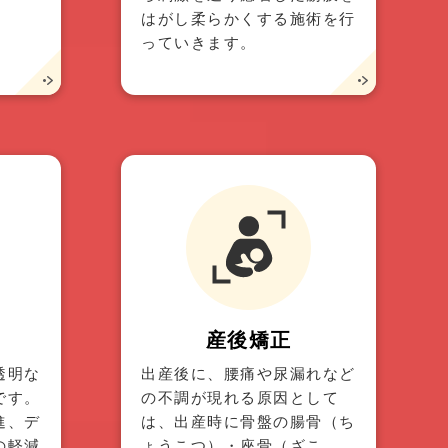
はがし柔らかくする施術を行
っていきます。
産後矯正
透明な
出産後に、腰痛や尿漏れなど
です。
の不調が現れる原因として
進、デ
は、出産時に骨盤の腸骨（ち
の軽減
ょうこつ）・座骨（ざこ