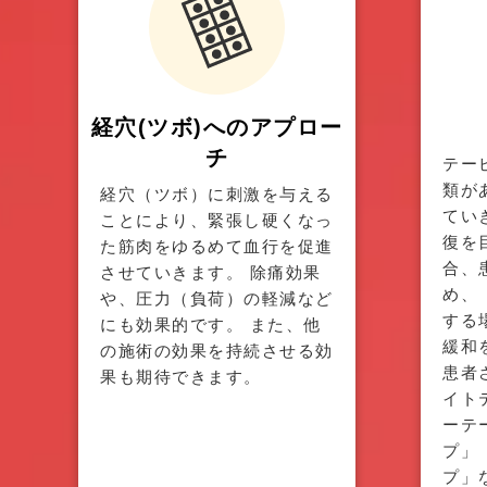
経穴(ツボ)へのアプロー
チ
テー
類が
経穴（ツボ）に刺激を与える
てい
ことにより、緊張し硬くなっ
復を
た筋肉をゆるめて血行を促進
合、
させていきます。 除痛効果
め、
や、圧力（負荷）の軽減など
する
にも効果的です。 また、他
緩和
の施術の効果を持続させる効
患者
果も期待できます。
イト
ーテ
プ」
プ」