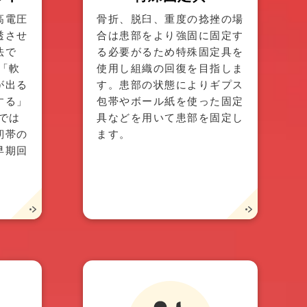
高電圧
骨折、脱臼、重度の捻挫の場
透させ
合は患部をより強固に固定す
法で
る必要がるため特殊固定具を
「軟
使用し組織の回復を目指しま
が出る
す。患部の状態によりギプス
する」
包帯やボール紙を使った固定
では
具などを用いて患部を固定し
靭帯の
ます。
早期回