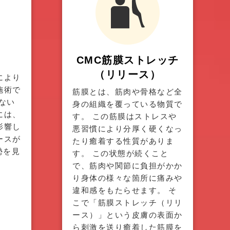
CMC筋膜ストレッチ
（リリース）
により
施術で
筋膜とは、筋肉や骨格など全
ない
身の組織を覆っている物質で
には、
す。 この筋膜はストレスや
影響し
悪習慣により分厚く硬くなっ
ースが
たり癒着する性質がありま
勢を見
す。 この状態が続くこと
で、筋肉や関節に負担がかか
り身体の様々な箇所に痛みや
違和感をもたらせます。 そ
こで「筋膜ストレッチ（リリ
ース）」という皮膚の表面か
ら刺激を送り癒着した筋膜を