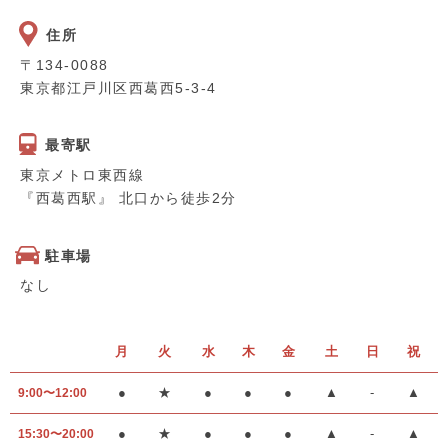
住所
〒134-0088
東京都江戸川区西葛西5-3-4
最寄駅
東京メトロ東西線
『西葛西駅』 北口から徒歩2分
駐車場
なし
月
火
水
木
金
土
日
祝
●
★
●
●
●
▲
-
▲
9:00〜12:00
●
★
●
●
●
▲
-
▲
15:30〜20:00