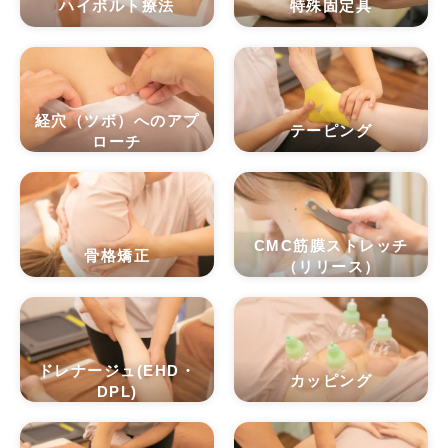
ハイボルト療法
特殊固定具
経穴（ツボ）へのアプ
テーピング
ローチ
CMC筋膜ストレッチ
骨格矯正
（リリース）
ドレナージュ(EHD・
カッピング
DPL)