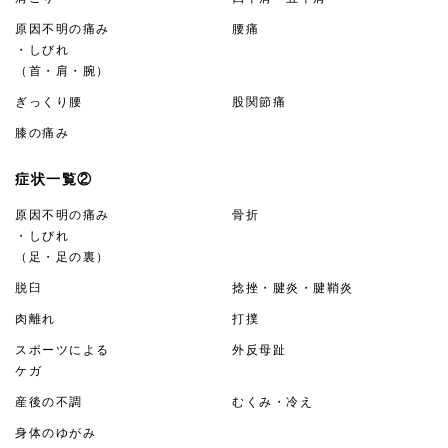
原因不明の痛み
腰痛
・しびれ
（首・肩・腕）
ぎっくり腰
股関節痛
膝の痛み
症状一覧②
原因不明の痛み
骨折
・しびれ
（足・足の裏）
脱臼
捻挫・腱炎・腱鞘炎
肉離れ
打撲
スポーツによる
外反母趾
ケガ
産後の不調
むくみ・冷え
身体のゆがみ