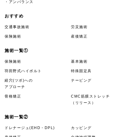
・アンバランス
おすすめ
交通事故施術
労災施術
保険施術
産後矯正
施術一覧①
保険施術
基本施術
羽田野式ハイボルト
特殊固定具
経穴(ツボ)への
テーピング
アプローチ
骨格矯正
CMC筋膜ストレッチ
（リリース）
施術一覧②
ドレナージュ(EHD・DPL)
カッピング