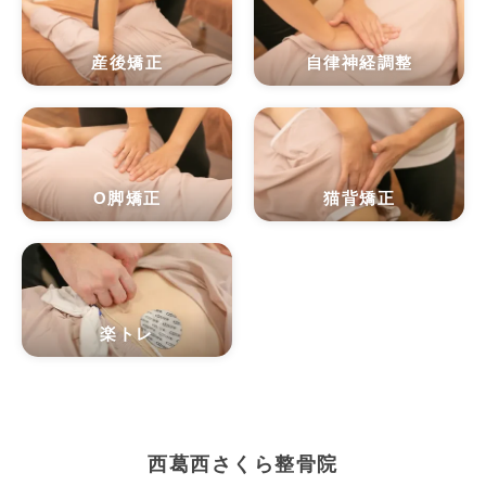
産後矯正
自律神経調整
O脚矯正
猫背矯正
楽トレ
西葛西さくら整骨院