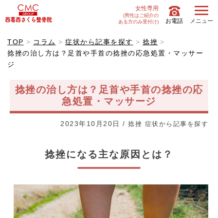
女性専用
(男性はご紹介の
お電話
メニュー
ある方のみ受付け)
TOP
コラム
症状から記事を探す
捻挫
捻挫の治し方は？足首や手首の捻挫の応急処置・マッサー
ジ
捻挫の治し方は？足首や手首の捻挫の応
急処置・マッサージ
2023年10月20日
/
捻挫
症状から記事を探す
捻挫になる主な原因とは？