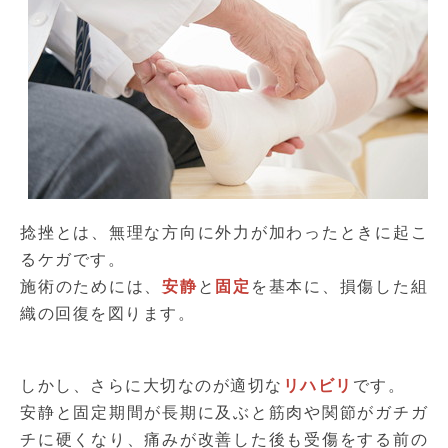
捻挫とは、無理な方向に外力が加わったときに起こ
るケガです。
施術のためには、
安静
と
固定
を基本に、損傷した組
織の回復を図ります。
しかし、さらに大切なのが適切な
リハビリ
です。
安静と固定期間が長期に及ぶと筋肉や関節がガチガ
チに硬くなり、痛みが改善した後も受傷をする前の