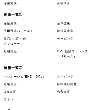
保険施術
産後矯正
施術一覧①
保険施術
基本施術
羽田野式ハイボルト
特殊固定具
経穴(ツボ)への
テーピング
アプローチ
骨格矯正
CMC筋膜ストレッチ
（リリース）
施術一覧②
ドレナージュ(EHD・DPL)
カッピング
産後矯正
自律神経調整
O脚矯正
猫背矯正
楽トレ