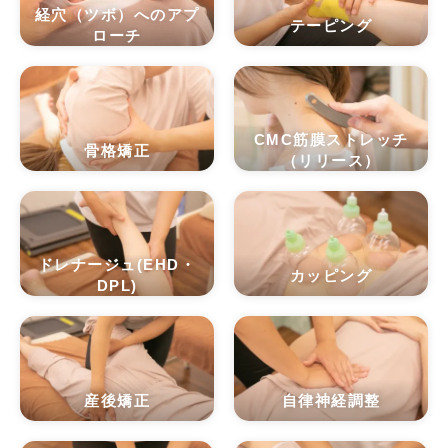
経穴（ツボ）へのアプ
テーピング
ローチ
CMC筋膜ストレッチ
骨格矯正
（リリース）
ドレナージュ(EHD・
カッピング
DPL)
産後矯正
自律神経調整