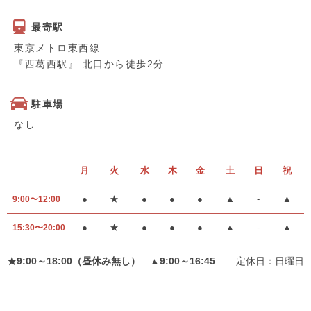
最寄駅
東京メトロ東西線
『西葛西駅』 北口から徒歩2分
駐車場
なし
月
火
水
木
金
土
日
祝
●
★
●
●
●
▲
-
▲
9:00〜12:00
●
★
●
●
●
▲
-
▲
15:30〜20:00
★9:00～18:00（昼休み無し） ▲9:00～16:45
定休日：日曜日