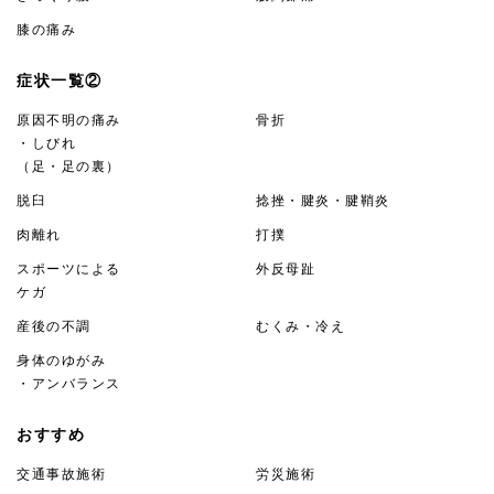
膝の痛み
症状一覧②
原因不明の痛み
骨折
・しびれ
（足・足の裏）
脱臼
捻挫・腱炎・腱鞘炎
肉離れ
打撲
スポーツによる
外反母趾
ケガ
産後の不調
むくみ・冷え
身体のゆがみ
・アンバランス
おすすめ
交通事故施術
労災施術