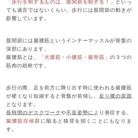
「歩行を制するものは、股関節を制する！」
といっ
ても過言ではないくらい、歩行には股関節の動きが
影響しています。
股関節には腸腰筋というインナーマッスルが骨盤の
深部にあります。
腸腰筋とは、
「大腰筋・小腰筋・腸骨筋」
の３つの
筋肉の総称です。
歩行の際、足を前方に降り出す時に使われる腸腰筋
が硬くなり短縮すると骨盤が前傾し、
反り腰の原因
となります。
長時間のデスクワーク
や
不良姿勢に
より発症する、
腸腰筋症候群
に陥ると猫背を招くことにもなりま
す。